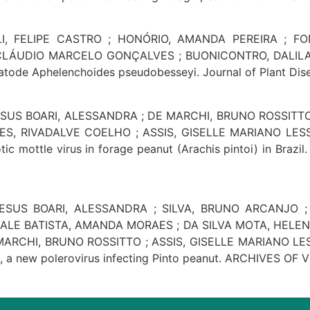
LI, FELIPE CASTRO ; HONÓRIO, AMANDA PEREIRA ; F
ÁUDIO MARCELO GONÇALVES ; BUONICONTRO, DALILA SÊNI 
tode Aphelenchoides pseudobesseyi. Journal of Plant Diseas
ESUS BOARI, ALESSANDRA ; DE MARCHI, BRUNO ROSSITT
S, RIVADALVE COELHO ; ASSIS, GISELLE MARIANO LESS
otic mottle virus in forage peanut (Arachis pintoi) in Br
SUS BOARI, ALESSANDRA ; SILVA, BRUNO ARCANJO ; 
LE BATISTA, AMANDA MORAES ; DA SILVA MOTA, HELEN
MARCHI, BRUNO ROSSITTO ; ASSIS, GISELLE MARIANO LE
, a new polerovirus infecting Pinto peanut. ARCHIVES OF VI