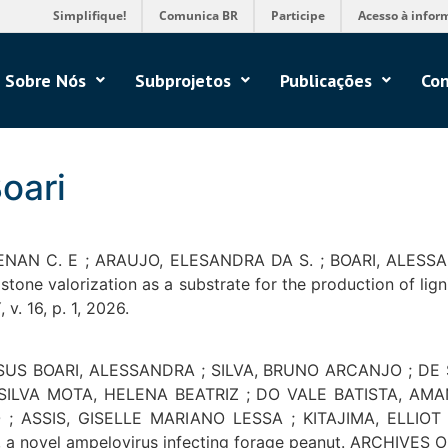
Simplifique!
Comunica BR
Participe
Acesso à infor
Sobre Nós
Subprojetos
Publicações
Con
oari
ENAN C. E ; ARAUJO, ELESANDRA DA S. ; BOARI, ALESSAN
ne valorization as a substrate for the production of lign
 16, p. 1, 2026.
US BOARI, ALESSANDRA ; SILVA, BRUNO ARCANJO ; DE
ILVA MOTA, HELENA BEATRIZ ; DO VALE BATISTA, AMA
; ASSIS, GISELLE MARIANO LESSA ; KITAJIMA, ELLIOT
a novel ampelovirus infecting forage peanut. ARCHIVES OF