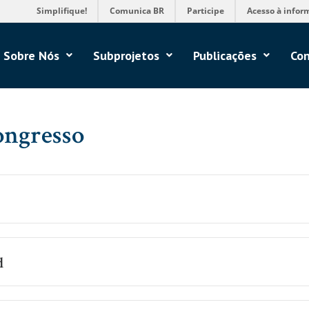
Simplifique!
Comunica BR
Participe
Acesso à infor
Sobre Nós
Subprojetos
Publicações
Con
ongresso
d