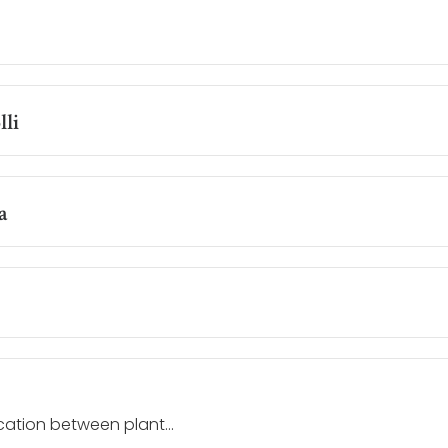
lli
a
ation between plant...