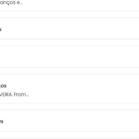
vanços e...
s
mos
IRA. From...
es