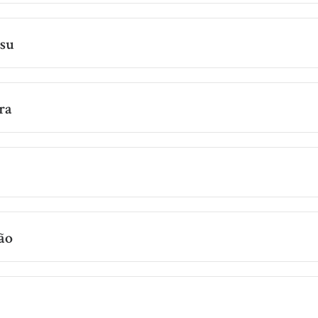
su
ra
ão