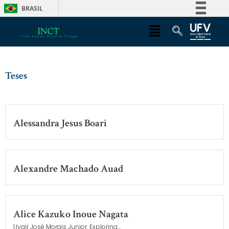
BRASIL
Simplifique!
Comunica BR
Participe
Acesso à informação
Teses
Legislação
Canais
Alessandra Jesus Boari
Alexandre Machado Auad
Alice Kazuko Inoue Nagata
1.Ivair José Morais Junior. Exploring...