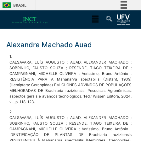
BRASIL
Simplifique!
Comunica BR
Participe
Alexandre Machado Auad
Acesso à informação
Legislação
1.
CALSAVARA, LUÍS AUGUSTO ; AUAD, ALEXANDER MACHADO ;
Canais
SOBRINHO, FAUSTO SOUZA ; RESENDE, TIAGO TEIXEIRA DE ;
CAMPAGNANI, MICHELLE OLIVEIRA ; Verissimo, Bruno Antônio .
RESISTÊNCIA PARA A Mahanarva spectabilis (Distant, 1909)
(Hemiptera: Cercopidae) EM CLONES ADVINDOS DE POPULAÇÕES
MELHORADAS DE Brachiaria ruziziensis. Pesquisas Agronômicas:
aspectos gerais e avanços tecnológicos. 1ed.: Wissen Editora, 2024,
v. , p. 118-123.
2.
CALSAVARA, LUÍS AUGUSTO ; AUAD, ALEXANDER MACHADO ;
SOBRINHO, FAUSTO SOUZA ; RESENDE, TIAGO TEIXEIRA DE ;
CAMPAGNANI, MICHELLE OLIVEIRA ; Verissimo, Bruno Antônio .
IDENTIFICAÇÃO DE PLANTAS DE Brachiaria ruziziensis
RESISTENTES À Mahanarva spectabilis (Hemiptera: Cercopidae).