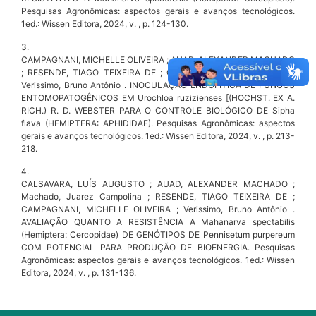
Pesquisas Agronômicas: aspectos gerais e avanços tecnológicos.
1ed.: Wissen Editora, 2024, v. , p. 124-130.
3.
CAMPAGNANI, MICHELLE OLIVEIRA ; AUAD, ALEXANDER MACHADO
; RESENDE, TIAGO TEIXEIRA DE ; CALSAVARA, LUÍS AUGUSTO ;
Verissimo, Bruno Antônio . INOCULAÇÃO ENDOFÍTICA DE FUNGOS
ENTOMOPATOGÊNICOS EM Urochloa ruzizienses [(HOCHST. EX A.
RICH.) R. D. WEBSTER PARA O CONTROLE BIOLÓGICO DE Sipha
flava (HEMIPTERA: APHIDIDAE). Pesquisas Agronômicas: aspectos
gerais e avanços tecnológicos. 1ed.: Wissen Editora, 2024, v. , p. 213-
218.
4.
CALSAVARA, LUÍS AUGUSTO ; AUAD, ALEXANDER MACHADO ;
Machado, Juarez Campolina ; RESENDE, TIAGO TEIXEIRA DE ;
CAMPAGNANI, MICHELLE OLIVEIRA ; Verissimo, Bruno Antônio .
AVALIAÇÃO QUANTO A RESISTÊNCIA A Mahanarva spectabilis
(Hemiptera: Cercopidae) DE GENÓTIPOS DE Pennisetum purpereum
COM POTENCIAL PARA PRODUÇÃO DE BIOENERGIA. Pesquisas
Agronômicas: aspectos gerais e avanços tecnológicos. 1ed.: Wissen
Editora, 2024, v. , p. 131-136.