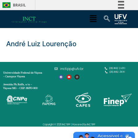
BRASIL
Simplifique!
Comunica BR
Participe
André Luiz Lourenção
Acesso à informação
Legislação
Canais
inctipp@ufv.br
(31) 3612-2470
(31) 3612-5100
Universidade Federal de Viçosa
– Campus Viçosa
Avenida Ph Rolfs, s/n –
Viçosa/MG – CEP: 36570-900
Copyright © 2026 INCTIPP | Powered by INCTIPP