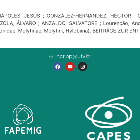
NÁPOLES, JESÚS ; GONZÁLEZ-HERNÁNDEZ, HÉCTOR ; G
A, ÁLVARO ; ANZALDO, SALVATORE ; Lourenção, André 
ionidae, Molytinae, Molytini, Hylobiina). BEITRÄGE ZUR EN
inctipp@ufv.br