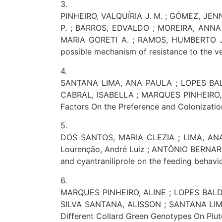
3.
PINHEIRO, VALQUÍRIA J. M. ; GÓMEZ, JENN
P. ; BARROS, EDVALDO ; MOREIRA, ANNA 
MARIA GORETI A. ; RAMOS, HUMBERTO J. O.
possible mechanism of resistance to the vel
4.
SANTANA LIMA, ANA PAULA ; LOPES BAL
CABRAL, ISABELLA ; MARQUES PINHEIRO, AL
Factors On the Preference and Colonizatio
5.
DOS SANTOS, MARIA CLEZIA ; LIMA, AN
Lourenção, André Luiz ; ANTÔNIO BERNAR
and cyantraniliprole on the feeding beha
6.
MARQUES PINHEIRO, ALINE ; LOPES BALD
SILVA SANTANA, ALISSON ; SANTANA LIMA,
Different Collard Green Genotypes On Plutell