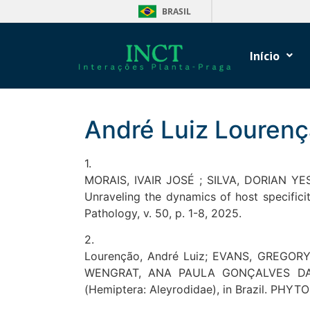
BRASIL
Início
André Luiz Louren
1.
MORAIS, IVAIR JOSÉ ; SILVA, DORIAN Y
Unraveling the dynamics of host specifici
Pathology, v. 50, p. 1-8, 2025.
2.
Lourenção, André Luiz; EVANS, GREGO
WENGRAT, ANA PAULA GONÇALVES DA SIL
(Hemiptera: Aleyrodidae), in Brazil. PHYTO