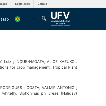
mação
Legislação
Canais
tato
é Luiz ; INOUE-NAGATA, ALICE KAZUKO .
ations for crop management. Tropical Plant
 RODRIGUES ; COSTA, VALMIR ANTONIO ;
fly, Siphoninus phillyreae (Haliday)