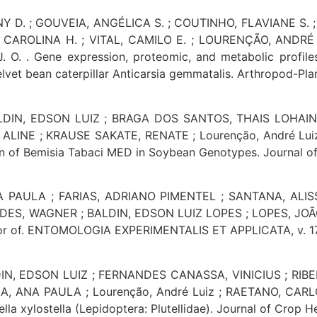
Y D. ; GOUVEIA, ANGÉLICA S. ; COUTINHO, FLAVIANE S. ; 
CAROLINA H. ; VITAL, CAMILO E. ; LOURENÇÃO, ANDRÉ L.
 . Gene expression, proteomic, and metabolic profiles
vet bean caterpillar Anticarsia gemmatalis. Arthropod-Plant 
DIN, EDSON LUIZ ; BRAGA DOS SANTOS, THAIS LOHAINE
INE ; KRAUSE SAKATE, RENATE ; Lourenção, André Luiz .
n of Bemisia Tabaci MED in Soybean Genotypes. Journal of C
A PAULA ; FARIAS, ADRIANO PIMENTEL ; SANTANA, ALIS
DES, WAGNER ; BALDIN, EDSON LUIZ LOPES ; LOPES, JOÃO R
vior of. ENTOMOLOGIA EXPERIMENTALIS ET APPLICATA, v. 172
IN, EDSON LUIZ ; FERNANDES CANASSA, VINICIUS ; RIB
 ANA PAULA ; Lourenção, André Luiz ; RAETANO, CARLOS
a xylostella (Lepidoptera: Plutellidae). Journal of Crop Hea