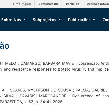
Simplifique!
Comunica BR
Participe
Acesso à infor
Sobre Nós
Subprojetos
Publicações
Con
ção
EST MELO ; CAMARGO, BARBARA MAVIE ; Lourenção, Andr
ty and resistance responses to potato virus Y, and implic
RY A. ; SOARES, NYEPPSON DE SOUSA ; PALMA, GABRIEL
VA ; SAVARIS, MARCOANDRE . Occurrence of ash white
PARASITICA, v. 53, p. 34-41, 2025.