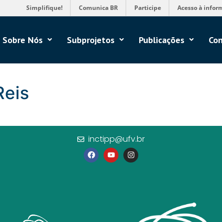
Simplifique!
Comunica BR
Participe
Acesso à infor
Sobre Nós
Subprojetos
Publicações
Con
Reis
inctipp@ufv.br