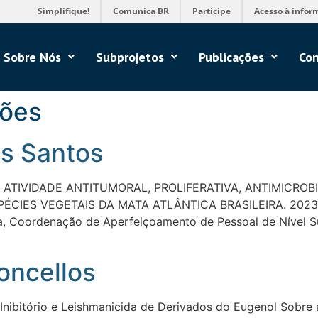
Simplifique!
Comunica BR
Participe
Acesso à infor
Sobre Nós
Subprojetos
Publicações
Con
ções
os Santos
DA ATIVIDADE ANTITUMORAL, PROLIFERATIVA, ANTIMICROB
IES VEGETAIS DA MATA ATLÂNTICA BRASILEIRA. 2023. Di
osa, Coordenação de Aperfeiçoamento de Pessoal de Nível S
oncellos
Inibitório e Leishmanicida de Derivados do Eugenol Sobre a