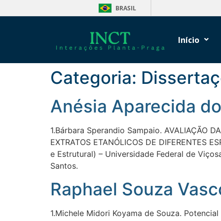
BRASIL
Início
Categoria:
Disserta
Anésia Aparecida d
1.Bárbara Sperandio Sampaio. AVALIAÇÃO 
EXTRATOS ETANÓLICOS DE DIFERENTES ESPÉC
e Estrutural) – Universidade Federal de Viç
Santos.
Raphael Souza Vasc
1.Michele Midori Koyama de Souza. Potencial 