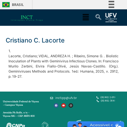
BRASIL
Simplifique!
Comunica BR
Participe
Cristiano C. Lacorte
Acesso à informação
Legislação
1.
Lacorte, Cristiano; VIDAL, ANDREZA H. ; Ribeiro, Simone G. . Biolistic
Canais
Inoculation of Plants with Geminivirus Infectious Clones. In: Francisco
Murilo Zerbini, Elvira Fiallo-Olivé, Jesús Navas-Castillo. (Org.).
Geminiviruses Methods and Protocols. 1ed.: Humana, 2025, v. 2912,
p. 19-27.
inctipp@ufv.br
(31) 3612-2470
(31) 3612-5100
Universidade Federal de Viçosa
– Campus Viçosa
Avenida Ph Rolfs, s/n –
Viçosa/MG – CEP: 36570-900