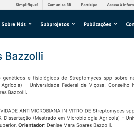
Simplifique!
Comunica BR
Participe
Acesso à infor
Sobre Nós
Subprojetos
Publicações
Con
 Bazzolli
 genéticos e fisiológicos de Streptomyces spp sobre n
Agrícola) – Universidade Federal de Viçosa, Conselho 
es Bazzolli.
TIVIDADE ANTIMICROBIANA IN VITRO DE Streptomyces 
issertação (Mestrado em Microbiologia Agrícola) – Univ
uperior.
Orientador
: Denise Mara Soares Bazzolli.