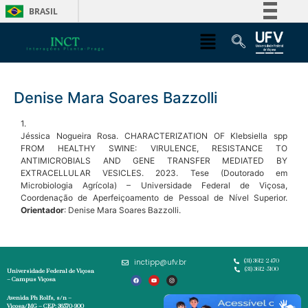
BRASIL
Simplifique!
Comunica BR
Participe
Denise Mara Soares Bazzolli
Acesso à informação
Legislação
1.
Jéssica Nogueira Rosa. CHARACTERIZATION OF Klebsiella spp
Canais
FROM HEALTHY SWINE: VIRULENCE, RESISTANCE TO
ANTIMICROBIALS AND GENE TRANSFER MEDIATED BY
EXTRACELLULAR VESICLES. 2023. Tese (Doutorado em
Microbiologia Agrícola) – Universidade Federal de Viçosa,
Coordenação de Aperfeiçoamento de Pessoal de Nível Superior.
Orientador
: Denise Mara Soares Bazzolli.
inctipp@ufv.br
(31) 3612-2470
(31) 3612-5100
Universidade Federal de Viçosa
– Campus Viçosa
Avenida Ph Rolfs, s/n –
Viçosa/MG – CEP: 36570-900