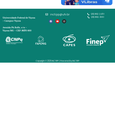
inctipp@ufv.br
(31) 3612-2470
(31) 3612-5100
Universidade Federal de Viçosa
– Campus Viçosa
Avenida Ph Rolfs, s/n –
Viçosa/MG – CEP: 36570-900
Copyright © 2026 INCTIPP | Powered by INCTIPP