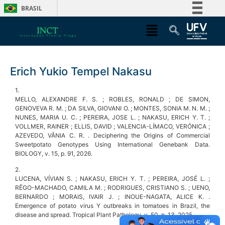
BRASIL
Simplifique!
Comunica BR
Participe
Erich Yukio Tempel Nakasu
Acesso à informação
Legislação
1.
MELLO, ALEXANDRE F. S. ; ROBLES, RONALD ; DE SIMON,
Canais
GENOVEVA R. M. ; DA SILVA, GIOVANI O. ; MONTES, SONIA M. N. M. ;
NUNES, MARIA U. C. ; PEREIRA, JOSE L. ; NAKASU, ERICH Y. T. ;
VOLLMER, RAINER ; ELLIS, DAVID ; VALENCIA-LÍMACO, VERÓNICA ;
AZEVEDO, VÂNIA C. R. . Deciphering the Origins of Commercial
Sweetpotato Genotypes Using International Genebank Data.
BIOLOGY, v. 15, p. 91, 2026.
2.
LUCENA, VÍVIAN S. ; NAKASU, ERICH Y. T. ; PEREIRA, JOSÉ L. ;
RÊGO-MACHADO, CAMILA M. ; RODRIGUES, CRISTIANO S. ; UENO,
BERNARDO ; MORAIS, IVAIR J. ; INOUE-NAGATA, ALICE K. .
Emergence of potato virus Y outbreaks in tomatoes in Brazil, the
disease and spread. Tropical Plant Pathology, v. 50, p. 13, 2025.