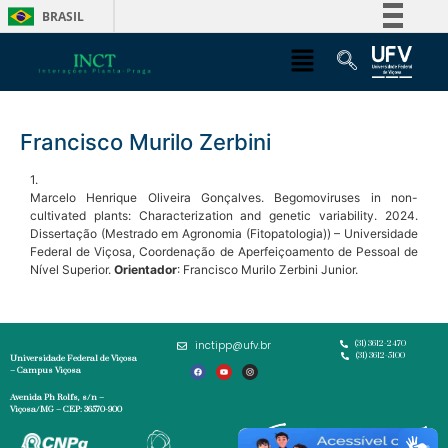
BRASIL
Simplifique!
Comunica BR
Participe
Francisco Murilo Zerbini
Acesso à informação
Legislação
1.
Marcelo Henrique Oliveira Gonçalves. Begomoviruses in non-
Canais
cultivated plants: Characterization and genetic variability. 2024.
Dissertação (Mestrado em Agronomia (Fitopatologia)) – Universidade
Federal de Viçosa, Coordenação de Aperfeiçoamento de Pessoal de
Nível Superior.
Orientador
: Francisco Murilo Zerbini Junior.
inctipp@ufv.br
(31) 3612-2470
(31) 3612-5100
Universidade Federal de Viçosa
– Campus Viçosa
Avenida Ph Rolfs, s/n –
Viçosa/MG – CEP: 36570-900