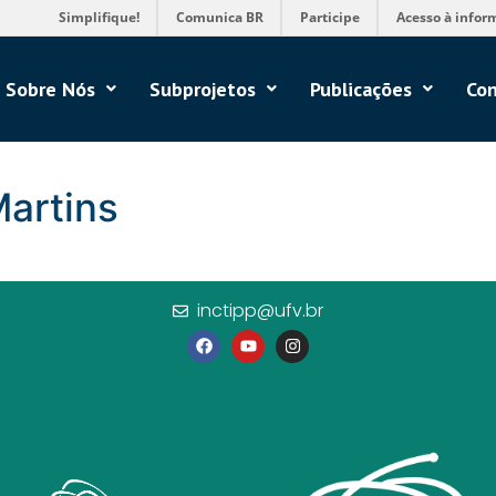
Simplifique!
Comunica BR
Participe
Acesso à infor
Sobre Nós
Subprojetos
Publicações
Con
Martins
inctipp@ufv.br