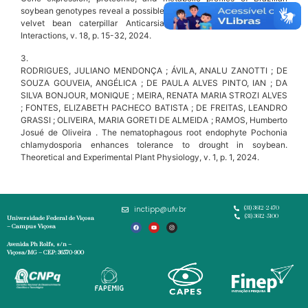
soybean genotypes reveal a possible mechanism of resistance to the
velvet bean caterpillar Anticarsia gemmatalis. Arthropod-Plant
Interactions, v. 18, p. 15-32, 2024.
3.
RODRIGUES, JULIANO MENDONÇA ; ÁVILA, ANALU ZANOTTI ; DE
SOUZA GOUVEIA, ANGÉLICA ; DE PAULA ALVES PINTO, IAN ; DA
SILVA BONJOUR, MONIQUE ; MEIRA, RENATA MARIA STROZI ALVES
; FONTES, ELIZABETH PACHECO BATISTA ; DE FREITAS, LEANDRO
GRASSI ; OLIVEIRA, MARIA GORETI DE ALMEIDA ; RAMOS, Humberto
Josué de Oliveira . The nematophagous root endophyte Pochonia
chlamydosporia enhances tolerance to drought in soybean.
Theoretical and Experimental Plant Physiology, v. 1, p. 1, 2024.
inctipp@ufv.br
(31) 3612-2470
(31) 3612-5100
Universidade Federal de Viçosa
– Campus Viçosa
Avenida Ph Rolfs, s/n –
Viçosa/MG – CEP: 36570-900