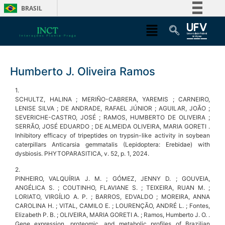
BRASIL
Simplifique!
Comunica BR
Participe
Humberto J. Oliveira Ramos
Acesso à informação
Legislação
1.
SCHULTZ, HALINA ; MERIÑO-CABRERA, YAREMIS ; CARNEIRO,
Canais
LENISE SILVA ; DE ANDRADE, RAFAEL JÚNIOR ; AGUILAR, JOÃO ;
SEVERICHE-CASTRO, JOSÉ ; RAMOS, HUMBERTO DE OLIVEIRA ;
SERRÃO, JOSÉ EDUARDO ; DE ALMEIDA OLIVEIRA, MARIA GORETI .
Inhibitory efficacy of tripeptides on trypsin-like activity in soybean
caterpillars Anticarsia gemmatalis (Lepidoptera: Erebidae) with
dysbiosis. PHYTOPARASITICA, v. 52, p. 1, 2024.
2.
PINHEIRO, VALQUÍRIA J. M. ; GÓMEZ, JENNY D. ; GOUVEIA,
ANGÉLICA S. ; COUTINHO, FLAVIANE S. ; TEIXEIRA, RUAN M. ;
LORIATO, VIRGÍLIO A. P. ; BARROS, EDVALDO ; MOREIRA, ANNA
CAROLINA H. ; VITAL, CAMILO E. ; LOURENÇÃO, ANDRÉ L. ; Fontes,
Elizabeth P. B. ; OLIVEIRA, MARIA GORETI A. ; Ramos, Humberto J. O. .
Gene expression, proteomic, and metabolic profiles of Brazilian