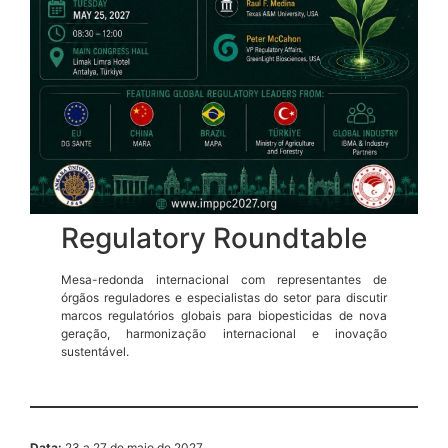
Regulatory Roundtable
Mesa-redonda internacional com representantes de
órgãos reguladores e especialistas do setor para discutir
marcos regulatórios globais para biopesticidas de nova
geração, harmonização internacional e inovação
sustentável.
Data:
23 a 27 de maio de 2027