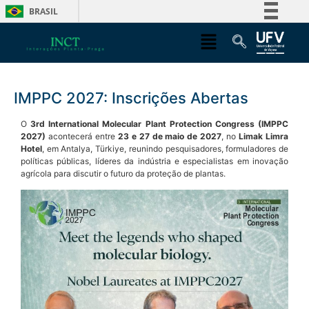
BRASIL
Simplifique!
Comunica BR
Participe
IMPPC 2027: Inscrições Abertas
Acesso à informação
Legislação
O
3rd International Molecular Plant Protection Congress (IMPPC
2027)
acontecerá entre
23 e 27 de maio de 2027
, no
Limak Limra
Canais
Hotel
, em Antalya, Türkiye, reunindo pesquisadores, formuladores de
políticas públicas, líderes da indústria e especialistas em inovação
agrícola para discutir o futuro da proteção de plantas.