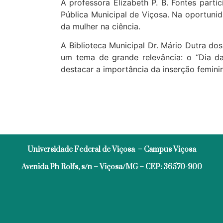
A professora Elizabeth P. B. Fontes parti
Pública Municipal de Viçosa. Na oportuni
da mulher na ciência.
A Biblioteca Municipal Dr. Mário Dutra do
um tema de grande relevância: o “Dia da
destacar a importância da inserção femini
Universidade Federal de Viçosa – Campus Viçosa
Avenida Ph Rolfs, s/n – Viçosa/MG – CEP: 36570-900