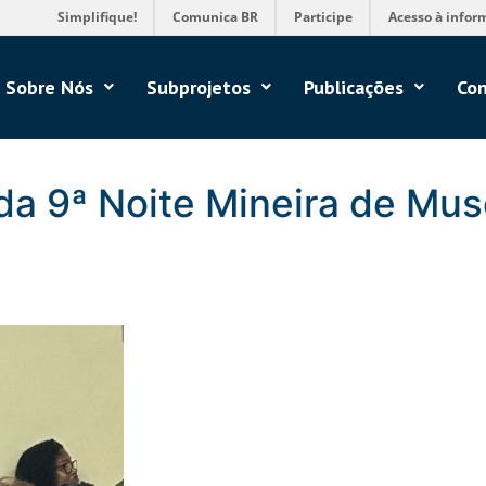
Simplifique!
Comunica BR
Participe
Acesso à infor
Sobre Nós
Subprojetos
Publicações
Con
da 9ª Noite Mineira de Mus