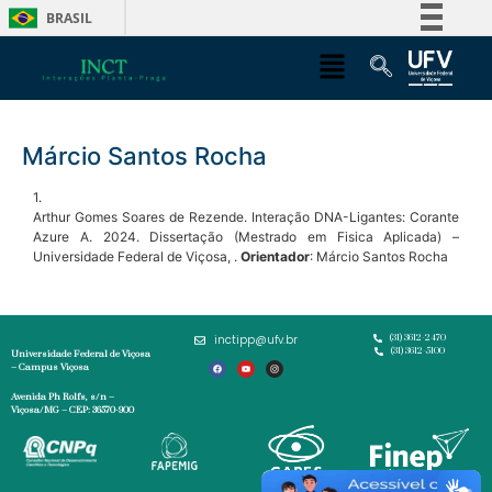
BRASIL
Simplifique!
Comunica BR
Participe
Márcio Santos Rocha
Acesso à informação
Legislação
1.
Arthur Gomes Soares de Rezende. Interação DNA-Ligantes: Corante
Canais
Azure A. 2024. Dissertação (Mestrado em Fisica Aplicada) –
Universidade Federal de Viçosa, .
Orientador
: Márcio Santos Rocha
inctipp@ufv.br
(31) 3612-2470
(31) 3612-5100
Universidade Federal de Viçosa
– Campus Viçosa
Avenida Ph Rolfs, s/n –
Viçosa/MG – CEP: 36570-900