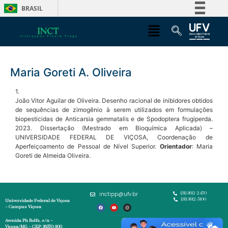
BRASIL
Simplifique!
Comunica BR
Participe
Maria Goreti A. Oliveira
Acesso à informação
Legislação
1.
João Vitor Aguilar de Oliveira. Desenho racional de inibidores obtidos
Canais
de sequências de zimogênio à serem utilizados em formulações
biopesticidas de Anticarsia gemmatalis e de Spodoptera frugiperda.
2023. Dissertação (Mestrado em Bioquímica Aplicada) –
UNIVERSIDADE FEDERAL DE VIÇOSA, Coordenação de
Aperfeiçoamento de Pessoal de Nível Superior.
Orientador
: Maria
Goreti de Almeida Oliveira.
inctipp@ufv.br
(31) 3612-2470
(31) 3612-5100
Universidade Federal de Viçosa
– Campus Viçosa
Avenida Ph Rolfs, s/n –
Viçosa/MG – CEP: 36570-900