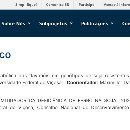
Simplifique!
Comunica BR
Participe
Acesso à infor
Sobre Nós
Subprojetos
Publicações
Con
nco
tabólica dos flavonóis em genótipos de soja resistente
ersidade Federal de Viçosa, .
Coorientador
: Maximiller D
MITIGADOR DA DEFICIÊNCIA DE FERRO NA SOJA.. 2024.
ederal de Viçosa, Conselho Nacional de Desenvolvimento