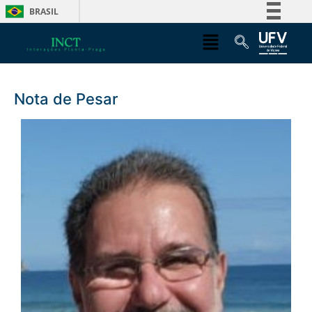
BRASIL
Simplifique!
Comunica BR
Participe
Nota de Pesar
Acesso à informação
Legislação
Canais