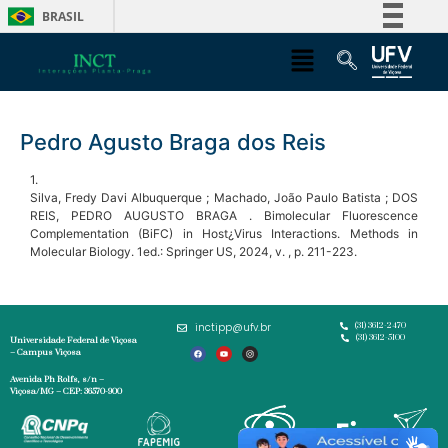
BRASIL
Simplifique!
Comunica BR
Participe
Pedro Agusto Braga dos Reis
Acesso à informação
Legislação
1.
Silva, Fredy Davi Albuquerque ; Machado, João Paulo Batista ; DOS
Canais
REIS, PEDRO AUGUSTO BRAGA . Bimolecular Fluorescence
Complementation (BiFC) in Host¿Virus Interactions. Methods in
Molecular Biology. 1ed.: Springer US, 2024, v. , p. 211-223.
inctipp@ufv.br
(31) 3612-2470
(31) 3612-5100
Universidade Federal de Viçosa
– Campus Viçosa
Avenida Ph Rolfs, s/n –
Viçosa/MG – CEP: 36570-900