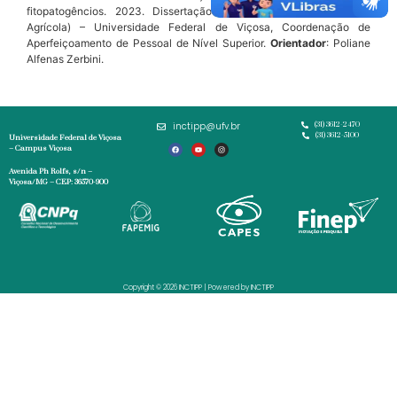
fitopatogêncios. 2023. Dissertação (Mestrado em Microbiologia
Agrícola) – Universidade Federal de Viçosa, Coordenação de
Aperfeiçoamento de Pessoal de Nível Superior.
Orientador
: Poliane
Alfenas Zerbini.
inctipp@ufv.br
(31) 3612-2470
(31) 3612-5100
Universidade Federal de Viçosa
– Campus Viçosa
Avenida Ph Rolfs, s/n –
Viçosa/MG – CEP: 36570-900
Copyright © 2026 INCTIPP | Powered by INCTIPP