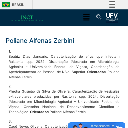
BRASIL
Simplifique!
Comunica BR
Participe
Poliane Alfenas Zerbini
Acesso à informação
Legislação
1.
Beatriz Dias Januario. Caracterização de vírus que infectam
Canais
Ralstonia spp. 2024. Dissertação (Mestrado em Microbiologia
Agrícola) – Universidade Federal de Viçosa, Coordenação de
Aperfeiçoamento de Pessoal de Nível Superior.
Orientador
: Poliane
Alfenas Zerbini.
2.
Phedra Gusmão da Silva de Oliveira. Caracterização de vesículas
extracelulares produzidas por Rasltonia spp. 2024. Dissertação
(Mestrado em Microbiologia Agrícola) – Universidade Federal de
Viçosa, Conselho Nacional de Desenvolvimento Científico e
Tecnológico.
Orientador
: Poliane Alfenas Zerbini.
3.
Cauê Neves Oliveira. Caracterização de vírus que infectam fungos