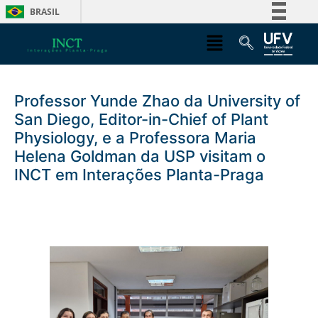
BRASIL
Simplifique!
Comunica BR
Participe
Professor Yunde Zhao da University of
Acesso à informação
San Diego, Editor-in-Chief of Plant
Legislação
Physiology, e a Professora Maria
Canais
Helena Goldman da USP visitam o
INCT em Interações Planta-Praga