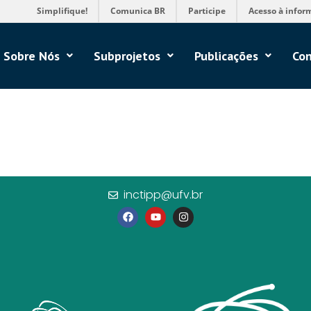
Simplifique!
Comunica BR
Participe
Acesso à infor
Sobre Nós
Subprojetos
Publicações
Con
inctipp@ufv.br