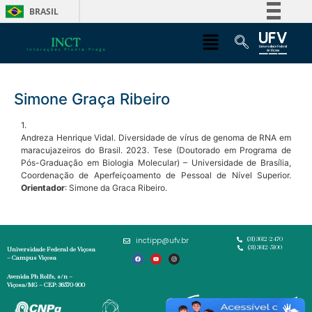
BRASIL
Simplifique!
Comunica BR
Participe
Simone Graça Ribeiro
Acesso à informação
Legislação
1.
Andreza Henrique Vidal. Diversidade de vírus de genoma de RNA em
Canais
maracujazeiros do Brasil. 2023. Tese (Doutorado em Programa de
Pós-Graduação em Biologia Molecular) – Universidade de Brasília,
Coordenação de Aperfeiçoamento de Pessoal de Nível Superior.
Orientador
: Simone da Graca Ribeiro.
inctipp@ufv.br
(31) 3612-2470
(31) 3612-5100
Universidade Federal de Viçosa
– Campus Viçosa
Avenida Ph Rolfs, s/n –
Viçosa/MG – CEP: 36570-900