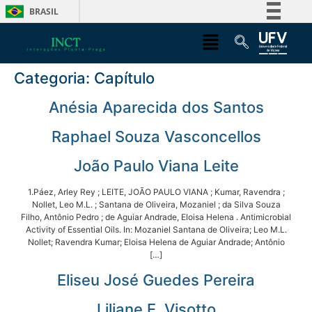
BRASIL
Simplifique!
Comunica BR
Categoria:
Capítulo
Participe
Acesso à informação
Anésia Aparecida dos Santos
Legislação
Raphael Souza Vasconcellos
Canais
João Paulo Viana Leite
1.Páez, Arley Rey ; LEITE, JOÃO PAULO VIANA ; Kumar, Ravendra ;
Nollet, Leo M.L. ; Santana de Oliveira, Mozaniel ; da Silva Souza
Filho, Antônio Pedro ; de Aguiar Andrade, Eloisa Helena . Antimicrobial
Activity of Essential Oils. In: Mozaniel Santana de Oliveira; Leo M.L.
Nollet; Ravendra Kumar; Eloisa Helena de Aguiar Andrade; Antônio
[…]
Eliseu José Guedes Pereira
Liliane E. Visotto